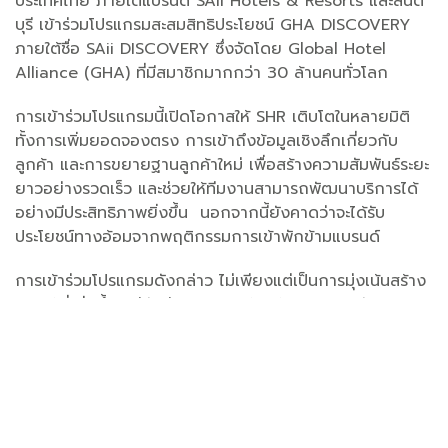
ประเทศไทย ภายใต้แบรนด์ SAii Hotels & Resorts และสันติ
บุรี เข้าร่วมโปรแกรมสะสมสิทธิประโยชน์ GHA DISCOVERY
ภายใต้ชื่อ SAii DISCOVERY ซึ่งจัดโดย Global Hotel
Alliance (GHA) ที่มีสมาชิกมากกว่า 30 ล้านคนทั่วโลก
การเข้าร่วมโปรแกรมนี้เปิดโอกาสให้ SHR เติบโตในหลายมิติ
ทั้งการเพิ่มยอดจองตรง การเข้าถึงข้อมูลเชิงลึกเกี่ยวกับ
ลูกค้า และการขยายฐานลูกค้าใหม่ เพื่อสร้างความสัมพันธ์ระยะ
ยาวอย่างรวดเร็ว และช่วยให้ทีมงานสามารถพัฒนาบริการได้
อย่างมีประสิทธิภาพยิ่งขึ้น นอกจากนี้ยังคาดว่าจะได้รับ
ประโยชน์ทางอ้อมจากพฤติกรรมการเข้าพักข้ามแบรนด์
การเข้าร่วมโปรแกรมดังกล่าว ไม่เพียงแต่เป็นการมุ่งเน้นสร้าง
รายได้ที่เพิ่มขึ้น แต่ยังช่วยลดภาระด้านต้นทุนในการพัฒนาและ
ดูแลระบบอีกด้วย ถือเป็นหนึ่งในกลยุทธ์สำคัญที่จะช่วยยกระดับ
ผลการดำเนินงานของบริษัทในระยะยาว”
นายไมเคิล เดวิท
มาร์แชล กล่าวเสริม
####