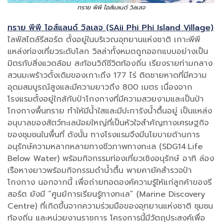
ทราย พีพี ไอส์แลนด์ วิลเลจ
ทราย พีพี ไอส์แลนด์ วิลเลจ (SAii Phi Phi Island Village)
ไลฟ์สไตล์รีสอร์ต ตั้งอยู่ในบริเวณอุทยานแห่งชาติ เกาะพีพี
แหล่งท่องเที่ยวระดับโลก วิลล่าทั้งหมดถูกออกแบบอย่างเป็น
มิตรกับสิ่งแวดล้อม สะท้อนวิถีชีวิตท้องถิ่น เรียงรายท่ามกลาง
สวนมะพร้าวดั้งเดิมของเกาะถึง 177 ไร่ ติดชายหาดที่มีความ
อุดมสมบูรณ์สูงและมีความยาวถึง 800 เมตร เนื่องจาก
โรงแรมตั้งอยู่ใกล้กับป่าโกงกางที่มีความสวยงามและเป็นป่า
โกงกางพื้นทราย ทำให้มีน้ำใสและมีปะการังน้ำตื้นอยู่ เป็นแหล่ง
อนุบาลของสัตว์ทะเลน้อยใหญ่ที่เป็นหัวใจสำคัญทางเศรษฐกิจ
ของชุมชนในพื้นที่ ดังนั้น ทางโรงแรมจึงมีนโยบายด้านการ
อนุรักษ์ความหลากหลายทางชีวภาพทางทะเล (SDG14:Life
Below Water) พร้อมกิจกรรมท่องเที่ยวเชิงอนุรักษ์ อาทิ ล่อง
เรือหางยาวพร้อมกิจกรรมดำน้ำตื้น พายคายัคสำรวจป่า
โกงกาง นอกจากนี้ เพื่อถ่ายทอดองค์ความรู้ให้แก่ลูกค้าของรี
สอร์ต ยังมี “ศูนย์การเรียนรู้ทางทะเล” (Marine Discovery
Centre) ที่เกิดขึ้นจากความร่วมมือของอุทยานแห่งชาติ ชุมชน
ท้องถิ่น และหน่วยงานราชการ โครงการนี้มีวัตถุประสงค์เพื่อ