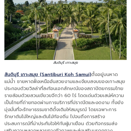
สันติบุรี เกาะสมุ
ย
สันติบุรี เกาะสมุย (Santiburi Koh Samui)
ตั้งอยู่บนหาด
แม่น้ำ ชายหาดฝั่งเหนืออันสวยงามและเงียบสงบของเกาะสมุย
ประกอบด้วยวิลล่าที่สะท้อนเอกลักษณ์ของสถาปัตยกรรมไทย
รายล้อมด้วยสวนเขียวขจีกว่า 60 ไร่ โดดเด่นด้วยเสน่ห์ความ
เป็นไทยที่ถ่ายทอดผ่านการบริการที่ปราณีตและงดงาม ทั้งยัง
มุ่งมั่นที่จะรักษาธรรมชาติดั้งเดิมให้สมบูรณ์ โดยเฉพาะการ
รักษาต้นไม้ใหญ่และต้นไม้ท้องถิ่น ไปจนถึงการสร้าง
ประสบการณ์ที่น่าประทับใจให้กับผู้มาเยือน ด้วยกิจกรรมส่ง
เสริมความหลากหลายทางชีวภาพและส่งเสริมมรดกทาง