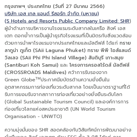
กรุงเทพฯ
ประเทศไทย
(วันที่
27
มีนาคม
2566)
,
บริษัท เอส เทล แอนด์ รีสอร์ท จำกัด (มหาชน)
(S Hotels and Resorts Public Company Limited: SHR
)
ผู้นำด้านการบริหารงานโรงแรมระดับสากลในเครือ สิงห์ เอส
เตท ตอกย้ำการเป็นผู้นำธุรกิจโรงแรมที่เป็นมิตรกับสิ่งแวดล้อม
ด้วยการนำพาโรงแรมจากประเทศไทยและมัลดีฟส์ ได้แก่
ทราย
ลากูน่า ภูเก็ต
(SAii Laguna Phuket)
ทราย พีพี ไอส์แลนด์
วิลเลจ
(SAii Phi Phi Island Village)
สันติบุรี เกาะสมุย
(Santiburi Koh Samui)
และ
โครงการครอสโร้ดส์ มัลดีฟส์
(CROSSROADS Maldives)
คว้าการรับรองจาก
TM
Green Globe
ประกาศนียบัตรด้านความยั่งยืนใน
อุตสาหกรรมการท่องเที่ยวระดับสากล โดยเป็นมาตราฐานที่ได้
รับการยอมรับจากสภาการท่องเที่ยวอย่างยั่งยืนระดับโลก
(Global Sustainable Tourism Council) และองค์การการ
ท่องเที่ยวโลกแห่งสหประชาชาติ (UN World Tourism
Organisation - UNWTO)
ความมุ่งมั่นของ SHR สอดคล้องกับวิสัยทัศน์การพัฒนาอย่าง