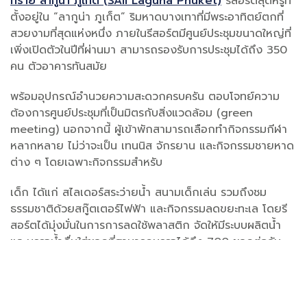
ทราย ลากูน่า ภูเก็ต (
SAii Laguna Phuket)
รีสอร์ตสุดหรูที่
ตั้งอยู่ใน “ลากูน่า ภูเก็ต” ริมหาดบางเทาที่มีพระอาทิตย์ตกที่
สวยงามที่สุดแห่งหนึ่ง ภายในรีสอร์ตมีศูนย์ประชุมขนาดใหญ่ที่
เพิ่งเปิดตัวในปีที่ผ่านมา สามารถรองรับการประชุมได้ถึง 350
คน ตัวอาคารทันสมัย
พร้อมอุปกรณ์อำนวยความสะดวกครบครัน ตอบโจทย์ความ
ต้องการศูนย์ประชุมที่เป็นมิตรกับสิ่งแวดล้อม (green
meeting) นอกจากนี้ ผู้เข้าพักสามารถเลือกทำกิจกรรมกีฬา
หลากหลาย ไม่ว่าจะเป็น เทนนิส จักรยาน และกิจกรรมชายหาด
ต่าง ๆ โดยเฉพาะกิจกรรมสำหรับ
เด็ก ได้แก่ สไลเดอร์สระว่ายน้ำ สนามเด็กเล่น รวมถึงชม
ธรรมชาติด้วยสกู๊ตเตอร์ไฟฟ้า และกิจกรรมลดขยะทะเล โดยรี
สอร์ตได้มุ่งมั่นในการการลดใช้พลาสติก จัดให้มีระบบผลิตน้ำ
และบรรจุน้ำดื่มใส่ขวดที่สามารถบรรจุได้ถึง 700 ขวดต่อวัน
และมีจุดบริการเติมน้ำดื่มให้แก่ผู้เข้าพัก ไปจนถึงการวางระบบ
การบริหารจัดการของเสียอย่างมีประสิทธิภาพ การจัดการขยะ
จากอาหารและนำมารีไซเคิลได้ถึง 95% แล้วนำปุ๋ยที่ผลิตได้มา