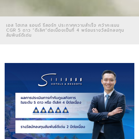
เอส โฮเทล แอนด์ รีสอร์ท ประกาศความสำเร็จ คว้าคะแนน
CGR 5 ดาว “ดีเลิศ”ต่อเนื่องเป็นที่ 4 พร้อมรางวัลนักลงทุน
สัมพันธ์ดีเด่น