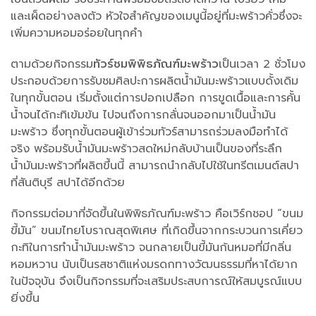
และเผ็ดอย่างลงตัว หัวใจสำคัญของเมนูนี้อยู่ที่มะพร้าวคั่วซึ่งจะ
เพิ่มความหอมอร่อยในทุกคำ
ตามด้วยกิจกรรม
ทัวร์ชมพิพิธภัณฑ์มะพร้าว
เป็นเวลา 2 ชั่วโมง
ประกอบด้วยการรับชมศิลปะการผลิตน้ำมันมะพร้าวแบบดั้งเดิม
ในทุกขั้นตอน เริ่มตั้งแต่การปอกเปลือก การขูดเนื้อและการคั้น
น้ำจนได้กะทิเข้มข้น ไปจนถึงการกลั่นจนออกมาเป็นน้ำมัน
มะพร้าว ซึ่งทุกขั้นตอนผู้เข้าร่วมทัวร์สามารถร่วมลงมือทำได้
จริง พร้อมรับน้ำมันมะพร้าวสดใหม่กลับบ้านเป็นของที่ระลึก
น้ำมันมะพร้าวที่ผลิตขึ้นนี้ สามารถนำกลับไปใช้ในทรีตเมนต์สปา
ที่สันติบุรี สปาได้อีกด้วย
กิจกรรมต่อมาที่จัดขึ้นในพิพิธภัณฑ์มะพร้าว คือเวิร์กชอป “ขนม
ขี้มัน” ขนมไทยโบราณสุดพิเศษ ที่เกิดขึ้นจากกระบวนการเคี่ยว
กะทิในการทำน้ำมันมะพร้าว จนกลายเป็นขี้มันก้นหมอที่มีกลิ่น
หอมหวาน นับเป็นรสชาติแห่งมรดกทางวัฒนธรรมที่หาได้ยาก
ในปัจจุบัน จึงเป็นกิจกรรมที่จะเสริมประสบการณ์ให้สมบูรณ์แบบ
ยิ่งขึ้น