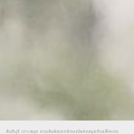
สันติบุรี เกาะสมุย ชวนสัมผัสเอกลักษณ์แห่งสมุยกับแพ็คเกจ