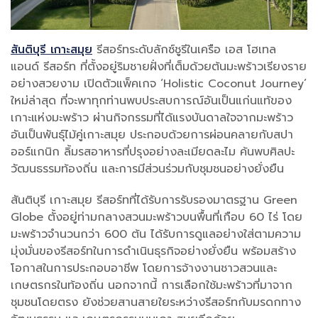
สันติบุรี เกาะสมุย
รีสอร์ทระดับลักซ์ชูรีในเครือ เอส โฮเทล
แอนด์ รีสอร์ท ที่ตั้งอยู่ริมชายฝั่งที่เต็มด้วยต้นมะพร้าวเรียงราย
อย่างสวยงาม เปิดตัวแพ็คเกจ ‘Holistic Coconut Journey’
ใหม่ล่าสุด ที่จะพาทุกท่านพบประสบการณ์อันเป็นแก่นแท้ของ
เกาะแห่งมะพร้าว ผ่านกิจกรรมที่ได้แรงบันดาลใจจากมะพร้าว
อันเป็นพันธุ์ไม้คู่เกาะสมุย ประกอบด้วยการผ่อนคลายกับสปา
ออร์แกนิก ลิ้มรสอาหารที่ปรุงอย่างละเมียดละไม ค้นพบศิลปะ
วัฒนธรรมท้องถิ่น และการมีส่วนร่วมกับชุมชนอย่างยั่งยืน
สันติบุรี เกาะสมุย รีสอร์ทที่ได้รับการรับรองมาตรฐาน Green
Globe ตั้งอยู่ท่ามกลางสวนมะพร้าวบนพื้นที่เกือบ 60 ไร่ โดย
มะพร้าวจำนวนกว่า 600 ต้น ได้รับการดูแลอย่างใส่ตามความ
มุ่งมั่นของรีสอร์ทในการดำเนินธุรกิจอย่างยั่งยืน พร้อมสร้าง
โอกาสในการประกอบอาชีพ โดยการจ้างงานชาวสวนและ
เกษตรกรในท้องถิ่น นอกจากนี้ การเลือกใช้มะพร้าวที่มาจาก
ชุมชนโดยตรง ยังช่วยสานสายใยระหว่างรีสอร์ทกับมรดกทาง