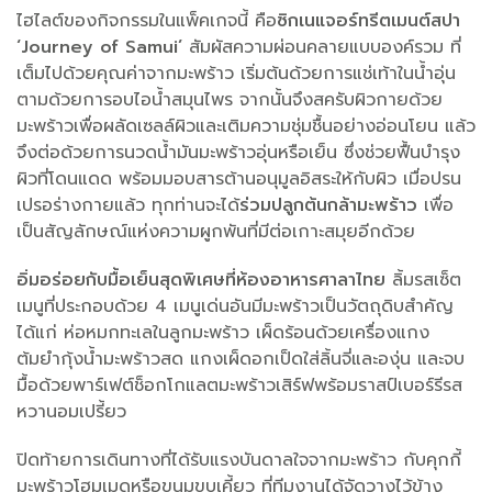
ไฮไลต์ของกิจกรรมในแพ็คเกจนี้ คือ
ซิกเนแจอร์ทรีตเมนต์สปา
‘Journey of Samui’
สัมผัสความผ่อนคลายแบบองค์รวม ที่
เต็มไปด้วยคุณค่าจากมะพร้าว เริ่มต้นด้วยการแช่เท้าในน้ำอุ่น
ตามด้วยการอบไอน้ำสมุนไพร จากนั้นจึงสครับผิวกายด้วย
มะพร้าวเพื่อผลัดเซลล์ผิวและเติมความชุ่มชื้นอย่างอ่อนโยน แล้ว
จึงต่อด้วยการนวดน้ำมันมะพร้าวอุ่นหรือเย็น ซึ่งช่วยฟื้นบำรุง
ผิวที่โดนแดด พร้อมมอบสารต้านอนุมูลอิสระให้กับผิว เมื่อปรน
เปรอร่างกายแล้ว ทุกท่านจะได้
ร่วมปลูกต้นกล้ามะพร้าว
เพื่อ
เป็นสัญลักษณ์แห่งความผูกพันที่มีต่อเกาะสมุยอีกด้วย
อิ่มอร่อยกับมื้อเย็นสุดพิเศษที่ห้องอาหารศาลาไทย
ลิ้มรสเซ็ต
เมนูที่ประกอบด้วย 4 เมนูเด่นอันมีมะพร้าวเป็นวัตถุดิบสำคัญ
ได้แก่ ห่อหมกทะเลในลูกมะพร้าว เผ็ดร้อนด้วยเครื่องแกง
ต้มยำกุ้งน้ำมะพร้าวสด แกงเผ็ดอกเป็ดใส่ลิ้นจี่และองุ่น และจบ
มื้อด้วยพาร์เฟต์ช็อกโกแลตมะพร้าวเสิร์ฟพร้อมราสป์เบอร์รีรส
หวานอมเปรี้ยว
ปิดท้ายการเดินทางที่ได้รับแรงบันดาลใจจากมะพร้าว กับคุกกี้
มะพร้าวโฮมเมดหรือขนมขบเคี้ยว ที่ทีมงานได้จัดวางไว้ข้าง